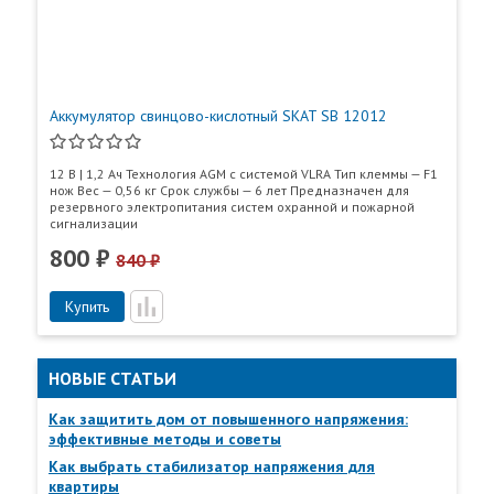
Большой срок службы;
Необслуживаемый (нет необходимости долива
дистиллята на протяжении всего срока службы);
Высокая плотность энергии;
Низкий саморазряд.
Аккумулятор свинцово-кислотный SKAT SB 12012
Технические характеристики:
12 В | 1,2 Ач Технология AGM с системой VLRA Тип клеммы — F1
нож Вес — 0,56 кг Срок службы — 6 лет Предназначен для
№
Значение
резервного электропитания систем охранной и пожарной
п/
Наименование параметра
параметра
сигнализации
п
800 ₽
840 ₽
1
Номинальное напряжение, В
12
Пункты самовывоза
Купить
Все
Пункты выдачи
через 20
часов (ток
150
разряда –
НОВЫЕ СТАТЬИ
0,05С)
Как защитить дом от повышенного напряжения:
через 10
эффективные методы и советы
часов (ток
139,5
разряда –
Как выбрать стабилизатор напряжения для
0,1С)
Номинальная
квартиры