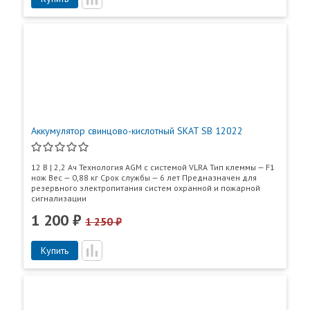
проходят модерацию.
График работы:
Согласен на обработку персональных данных
Пн-Пт.: 9:00-18:00
согласно ФЗ-152
Сб, Вс. - выходной
Отправить отзыв
Ваш город:
Москва
Аккумулятор свинцово-кислотный SKAT SB 12022
12 В | 2,2 Ач Технология AGM с системой VLRA Тип клеммы — F1
нож Вес — 0,88 кг Срок службы — 6 лет Предназначен для
Особенности SKAT SB 12200S:
резервного электропитания систем охранной и пожарной
сигнализации
Технология AGM позволяет рекомбинировать 99%
1 200 ₽
1 250 ₽
выделяемого газа;
Эксплуатация в любом положении (кроме вниз
Купить
клеммами);
Легированные кальцием свинцовые пластины
обеспечивают высокую удельную емкость;