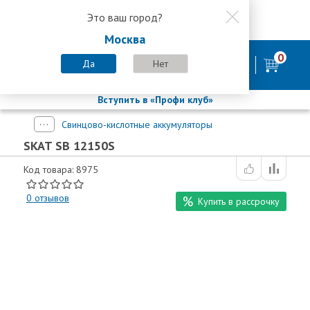
Это ваш город?
8 800 200-58-35
Москва
8 (800) 200-58-35
Москва
0
Пн-Пт с 9:00-18:00. Сб. Вс - выходной
Да
Нет
фирменный магазин
БАСТИОН
Вступить в «Профи клуб»
Свинцово-кислотные аккумуляторы
SKAT SB 12150S
Код товара: 8975
0
отзывов
Купить в рассрочку