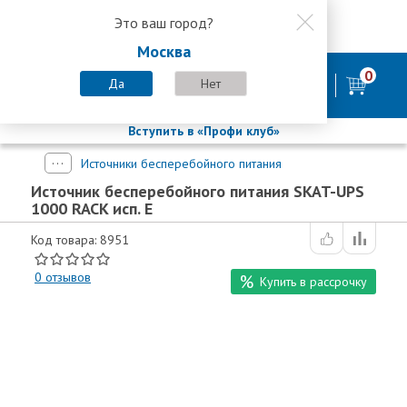
Это ваш город?
8 800 200-58-35
Москва
8 (800) 200-58-35
Москва
0
Пн-Пт с 9:00-18:00. Сб. Вс - выходной
Да
Нет
фирменный магазин
БАСТИОН
Вступить в «Профи клуб»
Источники бесперебойного питания
Источник бесперебойного питания SKAT-UPS
1000 RACK исп. E
Код товара: 8951
0
отзывов
Купить в рассрочку