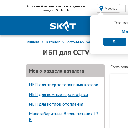
Фирменный магазин электрооборудования
Москва
завода
«БАСТИОН»
Это ва
Мо
Да
Главная
Каталог
Источники бесперебойного питан
ИБП для CCTV
Сортирова
Меню раздела каталога:
ИБП для твердотопливных котлов
ИБП для компьютера и офиса
ИБП для котлов отопления
Малогабаритные блоки питания 12
В