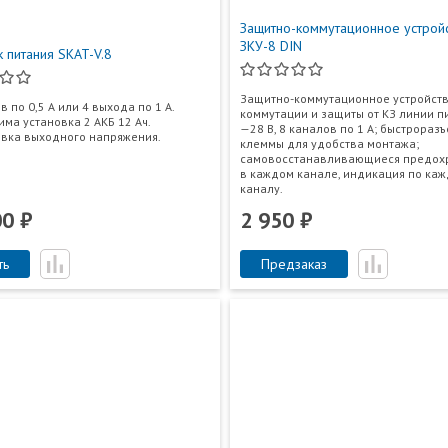
Защитно-коммутационное устрой
ЗКУ-8 DIN
к питания SKAT-V.8
Защитно-коммутационное устройств
в по 0,5 А или 4 выхода по 1 А.
коммутации и защиты от КЗ линии п
ма установка 2 АКБ 12 Ач.
—28 В, 8 каналов по 1 А; быстрораз
вка выходного напряжения.
клеммы для удобства монтажа;
самовосстанавливающиеся предох
в каждом канале, индикация по ка
каналу.
00 ₽
2 950 ₽
ть
Предзаказ