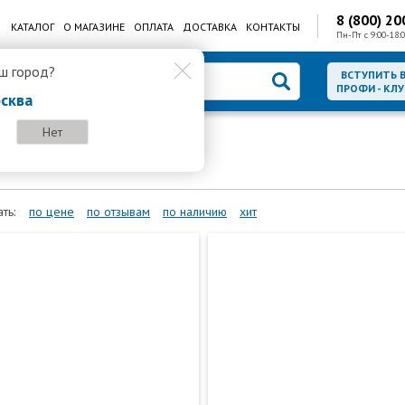
8 (800) 20
КАТАЛОГ
О МАГАЗИНЕ
ОПЛАТА
ДОСТАВКА
КОНТАКТЫ
Пн-Пт с 9:00-18:0
ш город?
ВСТУПИТЬ 
ПРОФИ - КЛУ
сква
Нет
ия
ИБП для CCTV
ть:
по цене
по отзывам
по наличию
хит