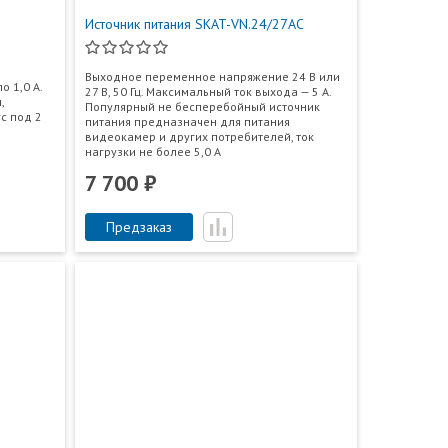
Источник питания SKAT-VN.24/27АС
Выходное переменное напряжение 24 В или
о 1,0 А.
27 В, 50 Гц. Максимальный ток выхода — 5 А.
,
Популярный не бесперебойный источник
с под 2
питания предназначен для питания
видеокамер и других потребителей, ток
нагрузки не более 5,0 А
7 700 ₽
Предзаказ