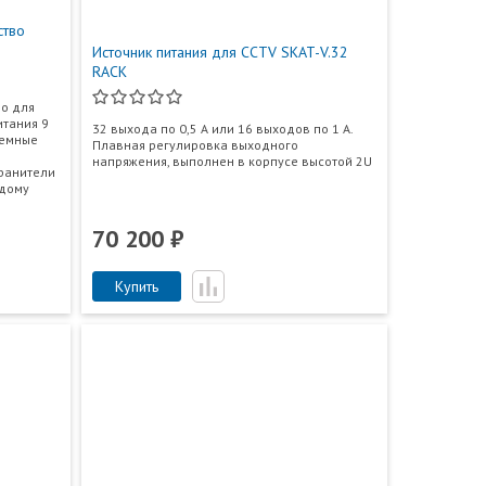
ство
Источник питания для CCTV SKAT-V.32
RACK
о для
итания 9
32 выхода по 0,5 А или 16 выходов по 1 А.
ъемные
Плавная регулировка выходного
напряжения, выполнен в корпусе высотой 2U
ранители
ждому
70 200 ₽
Купить