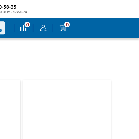
0-58-35
0. Сб. Вс - выходной
0
0
В
Б