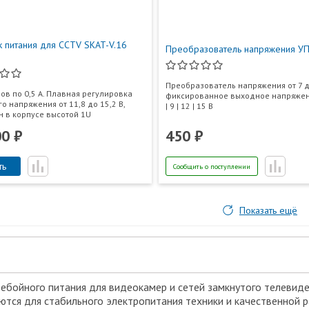
к питания для CCTV SKAT-V.16
Преобразователь напряжения У
Преобразователь напряжения от 7 д
ов по 0,5 А. Плавная регулировка
фиксированное выходное напряжени
о напряжения от 11,8 до 15,2 В,
| 9 | 12 | 15 В
 в корпусе высотой 1U
00 ₽
450 ₽
ть
Сообщить о поступлении
Показать ещё
ебойного питания для видеокамер и сетей замкнутого телевиде
ются для стабильного электропитания техники и качественной