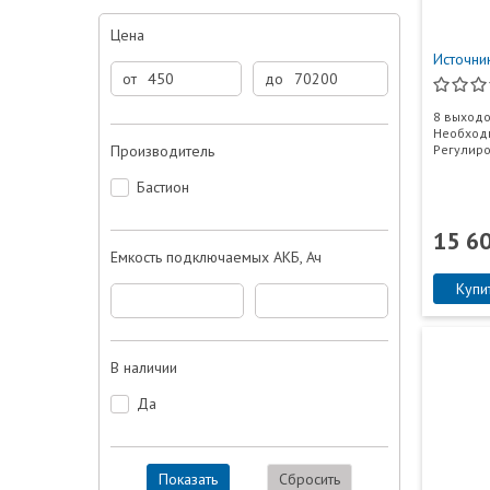
Цена
Источни
от
до
8 выходо
Необходи
Производитель
Регулиро
Бастион
15 6
Емкость подключаемых АКБ, Ач
Купи
В наличии
Да
Показать
Сбросить