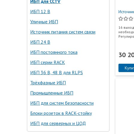
ИБП для CCTV
ИБП 12 В
Источни
Уличные ИБП
16 выход
Источник питания систем связи
необходи
Регулир
ИБП 24 В
ИБП постоянного тока
30 2
ИБП серии RACK
Купи
ИБП 36 В, 48 В для RLPS
Трёхфазные ИБП
Промышленные ИБП
ИБП для систем безопасности
Блоки розеток в RACK-стойку
ИБП для серверных и ЦОД