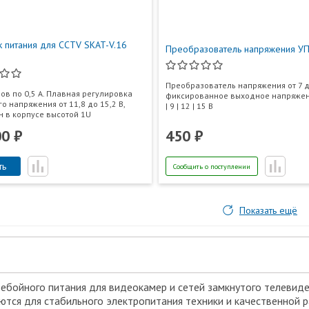
к питания для CCTV SKAT-V.16
Преобразователь напряжения У
Преобразователь напряжения от 7 д
ов по 0,5 А. Плавная регулировка
фиксированное выходное напряжени
о напряжения от 11,8 до 15,2 В,
| 9 | 12 | 15 В
 в корпусе высотой 1U
00 ₽
450 ₽
ть
Сообщить о поступлении
Показать ещё
ебойного питания для видеокамер и сетей замкнутого телевиде
ются для стабильного электропитания техники и качественной