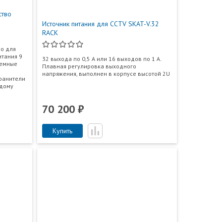
ство
Источник питания для CCTV SKAT-V.32
RACK
о для
итания 9
32 выхода по 0,5 А или 16 выходов по 1 А.
ъемные
Плавная регулировка выходного
напряжения, выполнен в корпусе высотой 2U
ранители
ждому
70 200 ₽
Купить