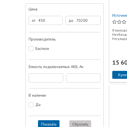
Цена
Источни
от
до
8 выходо
Необходи
Производитель
Регулиро
Бастион
15 6
Емкость подключаемых АКБ, Ач
Купи
В наличии
Да
Показать
Сбросить