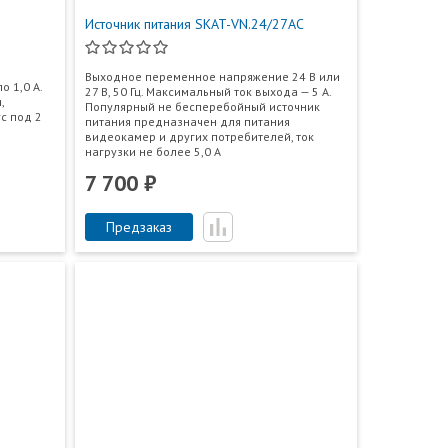
Источник питания SKAT-VN.24/27АС
Выходное переменное напряжение 24 В или
о 1,0 А.
27 В, 50 Гц. Максимальный ток выхода — 5 А.
,
Популярный не бесперебойный источник
с под 2
питания предназначен для питания
видеокамер и других потребителей, ток
нагрузки не более 5,0 А
7 700 ₽
Предзаказ