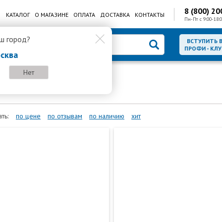
8 (800) 20
КАТАЛОГ
О МАГАЗИНЕ
ОПЛАТА
ДОСТАВКА
КОНТАКТЫ
Пн-Пт с 9:00-18:0
ш город?
ВСТУПИТЬ 
ПРОФИ - КЛУ
сква
Нет
ия
ИБП для CCTV
ть:
по цене
по отзывам
по наличию
хит