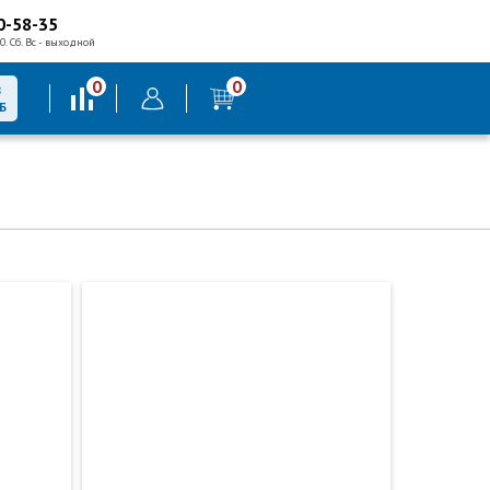
0-58-35
0. Сб. Вс - выходной
0
0
В
Б