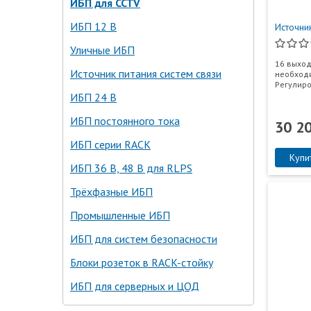
ИБП для CCTV
ИБП 12 В
Источни
Уличные ИБП
16 выход
Источник питания систем связи
необходи
Регулир
ИБП 24 В
ИБП постоянного тока
30 2
ИБП серии RACK
Купи
ИБП 36 В, 48 В для RLPS
Трёхфазные ИБП
Промышленные ИБП
ИБП для систем безопасности
Блоки розеток в RACK-стойку
ИБП для серверных и ЦОД