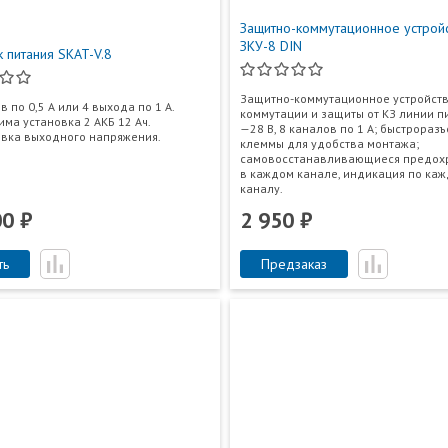
Защитно-коммутационное устрой
ЗКУ-8 DIN
к питания SKAT-V.8
Защитно-коммутационное устройств
в по 0,5 А или 4 выхода по 1 А.
коммутации и защиты от КЗ линии п
ма установка 2 АКБ 12 Ач.
—28 В, 8 каналов по 1 А; быстрораз
вка выходного напряжения.
клеммы для удобства монтажа;
самовосстанавливающиеся предох
в каждом канале, индикация по ка
каналу.
00 ₽
2 950 ₽
ть
Предзаказ